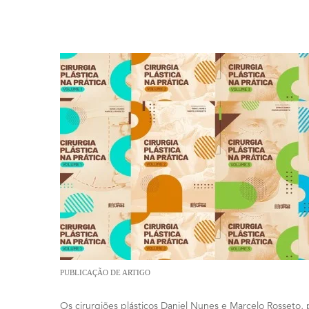
Livro “Cirurgia Plástica na Prática”. Dr. Daniel Nunes
PUBLICAÇÃO DE ARTIGO
Os cirurgiões plásticos Daniel Nunes e Marcelo Rosseto,