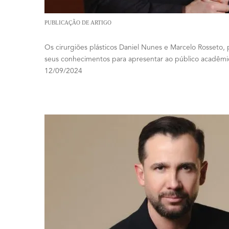
Livro “Cirurgia Plástica na Prática”
PUBLICAÇÃO DE ARTIGO
Os cirurgiões plásticos Daniel Nunes e Marcelo Rosseto,
seus conhecimentos para apresentar ao público acadêm
12/09/2024