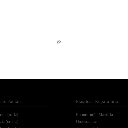
icas Faciais
Plásticas Reparadoras
stia (nariz)
Reconstrução Mamária
tia (orelha)
Queimaduras