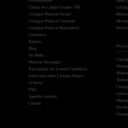
Procedimentos
Deep Pl
Clínica em Campo Grande / MS
Lifting
Cirurgias Plásticas Faciais
Blefaro
Cirurgias Plásticas Corporais
Mentop
Cirurgias Plásticas Reparadoras
Bichec
Cosmiatria
Banners
Plást
Blog
Na Mídia
Lipoas
Matérias Veiculadas
Mamopl
Participação em Eventos Científicos
Mastope
Saiba mais sobre Cirurgia Plástica
Abdomi
(Vídeos)
Cirurg
FAQ
Gineco
Agendar consulta
Mamopl
Contato
Pós-Bar
Gluteop