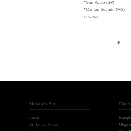
📍São Paulo (SP)
📍Campo Grande (MS)
11/09/2024
Mapa do Site
Plást
Início
Rinopla
Dr. Daniel Nunes
Otoplas