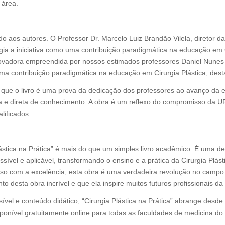
 área.
siasmo
do aos autores. O Professor Dr. Marcelo Luiz Brandão Vilela, direto
gia a iniciativa como uma contribuição paradigmática na educação em Ci
 inovadora empreendida por nossos estimados professores Daniel Nune
uma contribuição paradigmática na educação em Cirurgia Plástica, de
a que o livro é uma prova da dedicação dos professores ao avanço da
ca e direta de conhecimento. A obra é um reflexo do compromisso da
lificados.
ástica na Prática” é mais do que um simples livro acadêmico. É uma 
sível e aplicável, transformando o ensino e a prática da Cirurgia Pl
o com a excelência, esta obra é uma verdadeira revolução no campo 
 desta obra incrível e que ela inspire muitos futuros profissionais d
el e conteúdo didático, “Cirurgia Plástica na Prática” abrange desde 
sponível gratuitamente online para todas as faculdades de medicina do 