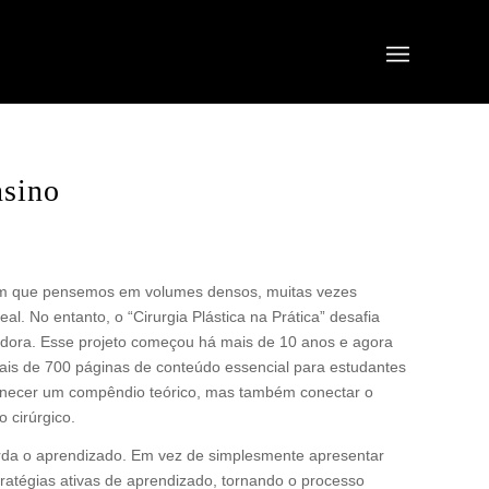
nsino
m que pensemos em volumes densos, muitas vezes
al. No entanto, o “Cirurgia Plástica na Prática” desafia
ora. Esse projeto começou há mais de 10 anos e agora
is de 700 páginas de conteúdo essencial para estudantes
fornecer um compêndio teórico, mas também conectar o
 cirúrgico.
orda o aprendizado. Em vez de simplesmente apresentar
ratégias ativas de aprendizado, tornando o processo