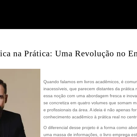
tica na Prática: Uma Revolução no E
Uma Jornada de Inovação e Dedicação
Quando falamos em livros acadêmicos, é comu
inacessíveis, que parecem distantes da prática re
essa noção com uma abordagem fresca e inovad
se concretiza em quatro volumes que somam ma
e profissionais da área. A ideia é não apenas 
conhecimento acadêmico à prática real no centro
O diferencial desse projeto é a forma como ab
uma massa de informações, o livro emprega est