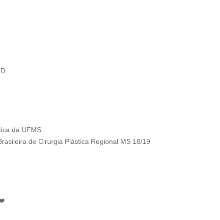
io.ufms.br/handle/123456789/9149
io.ufms.br/handle/123456789/9150
io.ufms.br/handle/123456789/9151
io.ufms.br/handle/123456789/9152
.com.br/2024/08/lancamento-do-livro-cirurgia-plastica-na-pratica-uma-revoluca
hD
stica da UFMS
rasileira de Cirurgia Plástica Regional MS 18/19
❤️