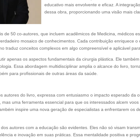
educativo mais envolvente e eficaz. A integração
dessa obra, proporcionando uma visão mais clara
A Revolução no Ensino da Cirurgia Plástica
 de 50 co-autores, que incluem acadêmicos de Medicina, médicos especi
 verdadeiro mosaico de conhecimentos. Cada contribuição enriquece o
mo traduz conceitos complexos em algo compreensível e aplicável para
iscutir apenas os aspectos fundamentais da cirurgia plástica. Ele tamb
tologia. Essa abordagem multidisciplinar amplia o alcance do livro, to
mbém para profissionais de outras áreas da saúde.
Futuro
s autores do livro, expressa com entusiasmo o impacto esperado da obr
e, mas uma ferramenta essencial para que os interessados alcem voos a
também inspire uma nova geração de especialistas a enfrentarem os 
 dos autores com a educação são evidentes. Eles não só visam transm
celência e inovação em suas práticas. Essa mentalidade positiva e pro