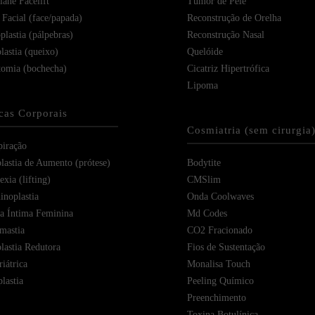
ane Facelift
Tumor de Pele
 Facial (face/papada)
Reconstrução de Orelha
plastia (pálpebras)
Reconstrução Nasal
lastia (queixo)
Quelóide
tomia (bochecha)
Cicatriz Hipertrófica
Lipoma
icas Corporais
Cosmiatria (sem cirurgia
piração
astia de Aumento (prótese)
Bodytite
xia (lifting)
CMSlim
noplastia
Onda Coolwaves
ia Íntima Feminina
Md Codes
mastia
CO2 Fracionado
astia Redutora
Fios de Sustentação
iátrica
Monalisa Touch
lastia
Peeling Químico
Preenchimento
Toxina Botulínica