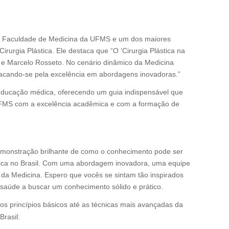
r da Faculdade de Medicina da UFMS e um dos maiores
rurgia Plástica. Ele destaca que “O ‘Cirurgia Plástica na
s e Marcelo Rosseto. No cenário dinâmico da Medicina
stacando-se pela excelência em abordagens inovadoras.”
 educação médica, oferecendo um guia indispensável que
 UFMS com a excelência acadêmica e com a formação de
demonstração brilhante de como o conhecimento pode ser
ástica no Brasil. Com uma abordagem inovadora, uma equipe
da Medicina. Espero que vocês se sintam tão inspirados
a saúde a buscar um conhecimento sólido e prático.
os princípios básicos até as técnicas mais avançadas da
Brasil: