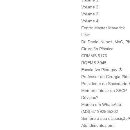
https://repositor
Volume 2:
https://repositor
Volume 3:
https://repositor
Volume 4:
https://repositor
Fonte: Master Maverick
Link:
https://mastermaverick
Dr. Daniel Nunes, MsC, P
Cirurgião Plástico
CRMMS 5176
RQEMS 3045
Escola Ivo Pitanguy 🔝
Professor de Cirurgia Plá
Presidente da Sociedade B
Membro Titular da SBCP
Dúvidas?
Manda um WhatsApp:
(MS) 67 992565202
Sempre à sua disposição!
Atendimentos em: