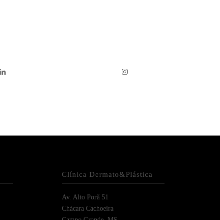
Clínica Dermato&Plástica
Av. Alto Porã 51
Chácara Cachoeira
Campo Grande, MS