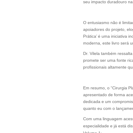
seu impacto duradouro na
Reconhecimento e Entu
O entusiasmo não é limita
apoiadores do projeto, elo
Prática’ é uma iniciativa
moderna, este livro será 
Dr. Vilela também ressalt
promete ser uma fonte ri
profissionais altamente qua
Conclusão
Em resumo, o “Cirurgia Pl
apresentado de forma aces
dedicada e um compromiss
quanto eu com o lançamento
Com uma linguagem acessív
especialidade e já está di
Volume 1: