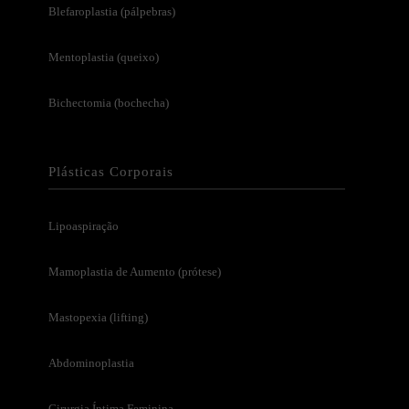
Blefaroplastia (pálpebras)
Mentoplastia (queixo)
Bichectomia (bochecha)
Plásticas Corporais
Lipoaspiração
Mamoplastia de Aumento (prótese)
Mastopexia (lifting)
Abdominoplastia
Cirurgia Íntima Feminina