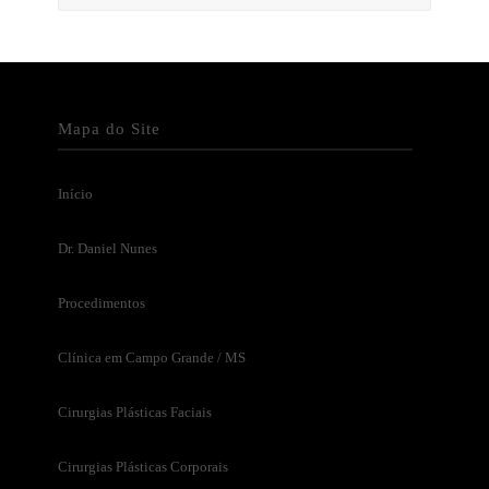
Mapa do Site
Início
Dr. Daniel Nunes
Procedimentos
Clínica em Campo Grande / MS
Cirurgias Plásticas Faciais
Cirurgias Plásticas Corporais