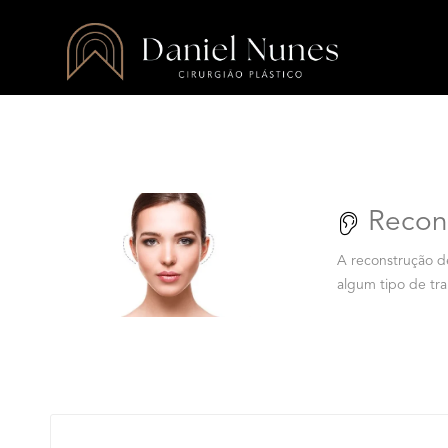
Recon
A reconstrução d
algum tipo de tr