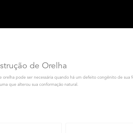
strução de Orelha
e orelha pode ser necessária quando há um defeito congênito de sua f
auma que alterou sua conformação natural.