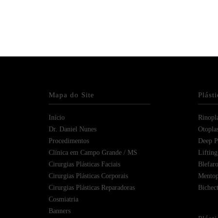
Mapa do Site
Plást
Início
Rinopla
Dr. Daniel Nunes
Otoplas
Procedimentos
Deep Pl
Clínica em Campo Grande / MS
Lifting
Cirurgias Plásticas Faciais
Blefaro
Cirurgias Plásticas Corporais
Mentop
Cirurgias Plásticas Reparadoras
Bichec
Cosmiatria
Banners