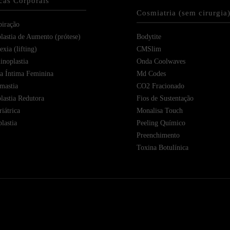
icas Corporais
Cosmiatria (sem cirurgia
piração
astia de Aumento (prótese)
Bodytite
xia (lifting)
CMSlim
noplastia
Onda Coolwaves
ia Íntima Feminina
Md Codes
mastia
CO2 Fracionado
astia Redutora
Fios de Sustentação
iátrica
Monalisa Touch
lastia
Peeling Químico
Preenchimento
Toxina Botulínica