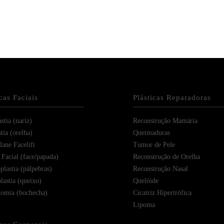
icas Faciais
Plásticas Reparadoras
stia (nariz)
Reconstrução Mamária
tia (orelha)
Queimaduras
ane Facelift
Tumor de Pele
 Facial (face/papada)
Reconstrução de Orelha
plastia (pálpebras)
Reconstrução Nasal
lastia (queixo)
Quelóide
tomia (bochecha)
Cicatriz Hipertrófica
Lipoma