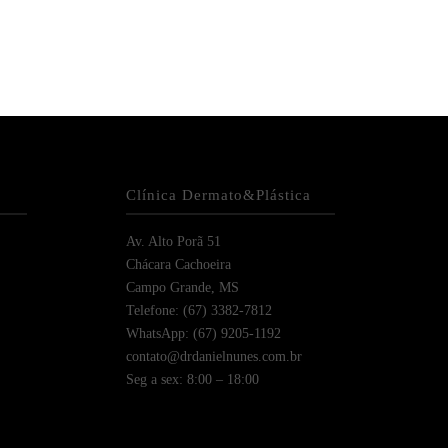
Clínica Dermato&Plástica
Av. Alto Porã 51
Chácara Cachoeira
Campo Grande, MS
Telefone: (67) 3382-7812
WhatsApp: (67) 9205-1192
contato@drdanielnunes.com.br
Seg a sex: 8:00 – 18:00