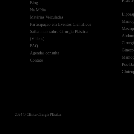
Plást
Blog
Na Mídia
Lipoas
Matérias Veiculadas
Mamopl
Participação em Eventos Científicos
Mastope
Saiba mais sobre Cirurgia Plástica
Abdomi
(Vídeos)
Cirurg
FAQ
Gineco
Agendar consulta
Mamopl
Contato
Pós-Bar
Gluteop
2024 © Clínica Cirurgia Plástica.