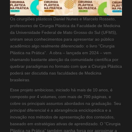
Os cirurgiões plásticos Daniel Nunes e Marcelo Rosseto,
professores de Cirurgia Plástica da Faculdade de Medicina
da Universidade Federal de Mato Grosso do Sul (UFMS),
uniram seus conhecimentos para apresentar ao público
acadêmico algo realmente diferenciado: o livro “Cirurgia
Plástica na Prática“. A obra – lançada em 2024 – vem
chamando bastante atenção da comunidade científica por
quebrar paradigmas no formato com que a Cirurgia Plástica
poderá ser discutida nas faculdades de Medicina
brasileiras.
Esse projeto ambicioso, iniciado há mais de 10 anos, é
composto por 4 volumes, com mais de 700 páginas, e
cobre os principais assuntos abordados na graduação. Seu
principal diferencial é a abrangência enciclopédica e a
inovação nos métodos de apresentação dos conteúdos,
baseado em estratégias ativas de aprendizado. O “Cirurgia
Plástica na Prática” também ganha força por aproximar a