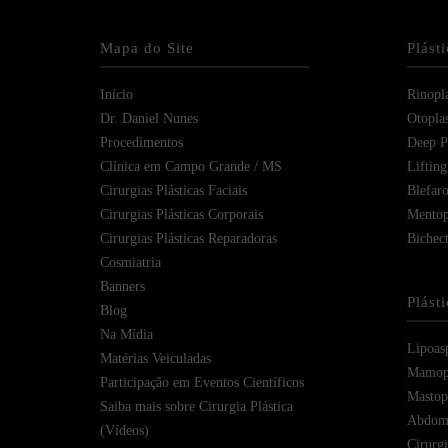
Mapa do Site
Plást
Início
Rinopla
Dr. Daniel Nunes
Otoplas
Procedimentos
Deep Pl
Clínica em Campo Grande / MS
Lifting
Cirurgias Plásticas Faciais
Blefaro
Cirurgias Plásticas Corporais
Mentop
Cirurgias Plásticas Reparadoras
Bichec
Cosmiatria
Banners
Plást
Blog
Na Mídia
Lipoas
Matérias Veiculadas
Mamopl
Participação em Eventos Científicos
Mastope
Saiba mais sobre Cirurgia Plástica
Abdomi
(Vídeos)
Cirurg