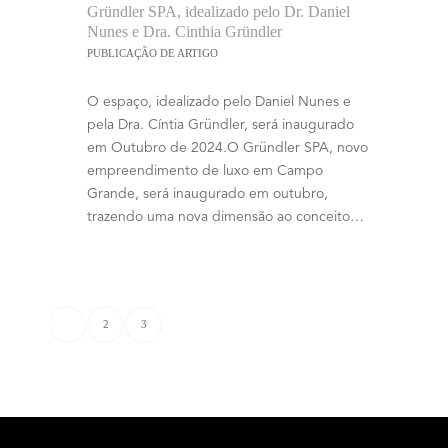
Gründler SPA, idealizado pelo Dr. Daniel
Nunes e Dra. Cinthia Gründler
PUBLICAÇÃO DE ARTIGO
O espaço, idealizado pelo Daniel Nunes e
pela Dra. Cíntia Gründler, será inaugurado
em Outubro de 2024.O Gründler SPA, novo
empreendimento de luxo em Campo
Grande, será inaugurado em outubro,
trazendo uma nova dimensão ao conceito…
2
3
1