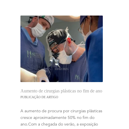
03/02/2025
Aumento de cirurgias plásticas no fim de ano
PUBLICAÇÃO DE ARTIGO
A aumento de procura por cirurgias plásticas
cresce aproximadamente 50% no fim do
ano.Com a chegada do verão, a exposição