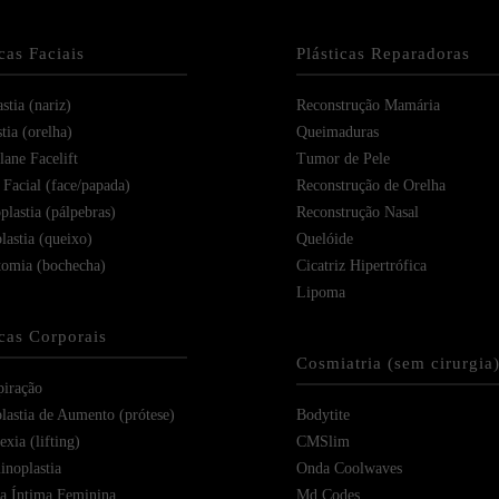
icas Faciais
Plásticas Reparadoras
stia (nariz)
Reconstrução Mamária
tia (orelha)
Queimaduras
ane Facelift
Tumor de Pele
 Facial (face/papada)
Reconstrução de Orelha
plastia (pálpebras)
Reconstrução Nasal
lastia (queixo)
Quelóide
tomia (bochecha)
Cicatriz Hipertrófica
Lipoma
icas Corporais
Cosmiatria (sem cirurgia
piração
astia de Aumento (prótese)
Bodytite
xia (lifting)
CMSlim
noplastia
Onda Coolwaves
ia Íntima Feminina
Md Codes