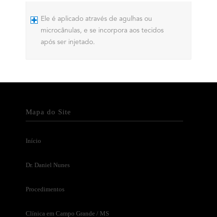
Ele é aplicado através de agulhas ou
microcânulas, e se incorpora aos tecidos
após ser injetado.
Mapa do Site
Início
Dr. Daniel Nunes
Procedimentos
Clínica em Campo Grande / MS