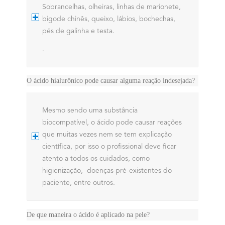
Sobrancelhas, o
lheiras, l
inhas de marionete,
b
igode chinês, q
ueixo, l
ábios, b
ochechas,
p
és de galinha e t
esta.
.
O ácido hialurônico pode causar alguma reação indesejada?
Mesmo sendo uma substância
biocompatível, o ácido pode causar reações
que muitas vezes nem se tem explicação
científica, por isso o profissional deve ficar
atento a todos os cuidados, como
higienização, doenças pré-existentes do
paciente, entre outros.
De que maneira o ácido é aplicado na pele?