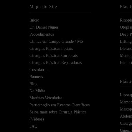
Mapa do Site
Plást
Início
Rinopla
Dr. Daniel Nunes
Otoplas
Procedimentos
Deep Pl
Clínica em Campo Grande / MS
Lifting
Cirurgias Plásticas Faciais
Blefaro
Cirurgias Plásticas Corporais
Mentop
Cirurgias Plásticas Reparadoras
Bichec
Cosmiatria
Banners
Plást
Blog
Na Mídia
Lipoas
Matérias Veiculadas
Mamopl
Participação em Eventos Científicos
Mastope
Saiba mais sobre Cirurgia Plástica
Abdomi
(Vídeos)
Cirurg
FAQ
Gineco