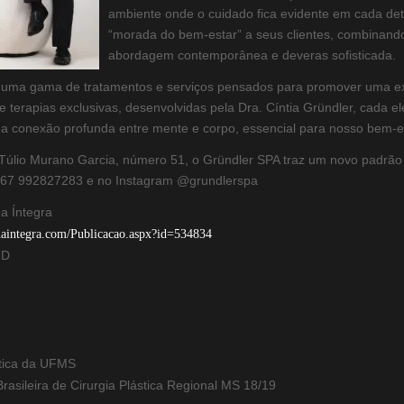
ambiente onde o cuidado fica evidente em cada det
“morada do bem-estar” a seus clientes, combinand
abordagem contemporânea e deveras sofisticada.
 uma gama de tratamentos e serviços pensados para promover uma ex
 e terapias exclusivas, desenvolvidas pela Dra. Cíntia Gründler, cad
a conexão profunda entre mente e corpo, essencial para nosso bem-e
Túlio Murano Garcia, número 51, o Gründler SPA traz um novo padrão
e 67 992827283 e no Instagram @grundlerspa
na Íntegra
asnaintegra.com/Publicacao.aspx?id=534834
hD
stica da UFMS
rasileira de Cirurgia Plástica Regional MS 18/19