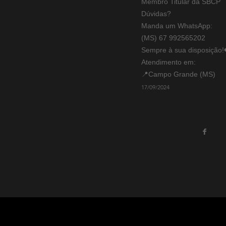
Membro Titular da SBCP
Dúvidas?
Manda um WhatsApp:
(MS) 67 992565202
Sempre à sua disposição!
Atendimento em:
📍Campo Grande (MS)
17/09/2024