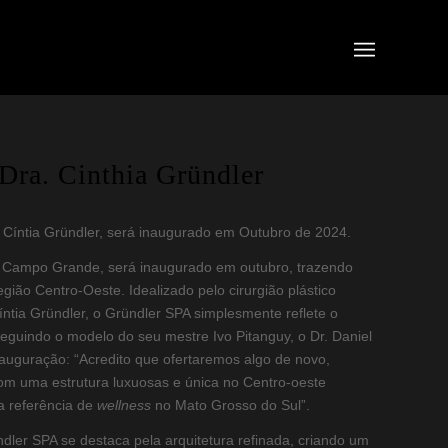
Dra. Cinthia Gründler
. Cíntia Gründler, será inaugurado em Outubro de 2024.
 Campo Grande, será inaugurado em outubro, trazendo
ião Centro-Oeste. Idealizado pelo cirurgião plástico
ntia Gründler, o Gründler SPA simplesmente reflete o
eguindo o modelo do seu mestre Ivo Pitanguy, o Dr. Daniel
nauguração: “Acredito que ofertaremos algo de novo,
om uma estrutura luxuosas e única no Centro-oeste
a referência de
wellness
no Mato Grosso do Sul”.
ündler SPA se destaca pela arquitetura refinada, criando um