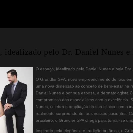
 idealizado pelo Dr. Daniel Nunes e 
O espaço, idealizado pelo Daniel Nunes e pela Dra
O Gründler SPA, novo empreendimento de luxo em
uma nova dimensão ao conceito de bem-estar na reg
Daniel Nunes e por sua esposa, a dermatologista Cí
compromisso dos especialistas com a excelência. S
Nunes, celebra a ampliação da sua clínica com a i
realmente surpreendente, aos nossos pacientes. C
brasileiro, o Gründler SPA chega para tornar-se um
Inspirado pela elegância e tradição britânica, o Gr