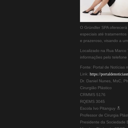
O Gründler SPA oferecerá
especiais até tratamentos
e prazeroso, visando a um
Localizado na Rua Marco 
informações pelo telefon
Fonte: Portal de Notícias 
Link:
https://portaldenotici
Dr. Daniel Nunes, MsC, P
Cirurgião Plástico
CRMMS 5176
RQEMS 3045
Escola Ivo Pitanguy 🔝
Professor de Cirurgia Plá
Presidente da Sociedade B