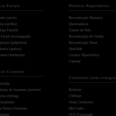
icas Faciais
Plásticas Reparadoras
stia (nariz)
Reconstrução Mamária
tia (orelha)
Queimaduras
ane Facelift
Tumor de Pele
 Facial (face/papada)
Reconstrução de Orelha
plastia (pálpebras)
Reconstrução Nasal
lastia (queixo)
Quelóide
tomia (bochecha)
Cicatriz Hipertrófica
Lipoma
icas Corporais
Cosmiatria (sem cirurgia
piração
astia de Aumento (prótese)
Bodytite
xia (lifting)
CMSlim
noplastia
Onda Coolwaves
ia Íntima Feminina
Md Codes
mastia
CO2 Fracionado