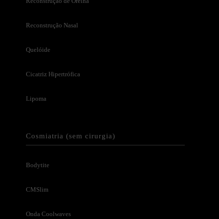
Reconstrução de Orelha
Reconstrução Nasal
Quelóide
Cicatriz Hipertrófica
Lipoma
Cosmiatria (sem cirurgia)
Bodytite
CMSlim
Onda Coolwaves