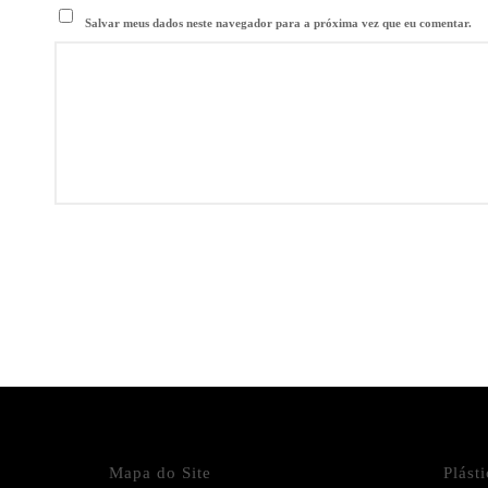
Salvar meus dados neste navegador para a próxima vez que eu comentar.
Mapa do Site
Plást