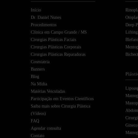
Início
Rinopla
Dr. Daniel Nunes
Otoplas
Procedimentos
Deep Pl
Clínica em Campo Grande / MS
Lifting
Cirurgias Plásticas Faciais
Blefaro
Cirurgias Plásticas Corporais
Mentop
Cirurgias Plásticas Reparadoras
Bichec
Cosmiatria
Banners
Plást
Blog
Na Mídia
Lipoas
Matérias Veiculadas
Mamopl
Participação em Eventos Científicos
Mastope
Saiba mais sobre Cirurgia Plástica
Abdomi
(Vídeos)
Cirurg
FAQ
Gineco
Agendar consulta
Mamopl
Contato