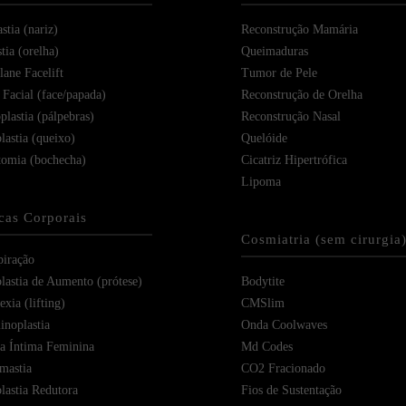
stia (nariz)
Reconstrução Mamária
tia (orelha)
Queimaduras
ane Facelift
Tumor de Pele
 Facial (face/papada)
Reconstrução de Orelha
plastia (pálpebras)
Reconstrução Nasal
lastia (queixo)
Quelóide
tomia (bochecha)
Cicatriz Hipertrófica
Lipoma
icas Corporais
Cosmiatria (sem cirurgia
piração
astia de Aumento (prótese)
Bodytite
xia (lifting)
CMSlim
noplastia
Onda Coolwaves
ia Íntima Feminina
Md Codes
mastia
CO2 Fracionado
astia Redutora
Fios de Sustentação