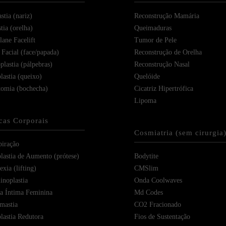
stia (nariz)
Reconstrução Mamária
tia (orelha)
Queimaduras
ane Facelift
Tumor de Pele
 Facial (face/papada)
Reconstrução de Orelha
plastia (pálpebras)
Reconstrução Nasal
lastia (queixo)
Quelóide
tomia (bochecha)
Cicatriz Hipertrófica
Lipoma
icas Corporais
Cosmiatria (sem cirurgia
piração
astia de Aumento (prótese)
Bodytite
xia (lifting)
CMSlim
noplastia
Onda Coolwaves
ia Íntima Feminina
Md Codes
mastia
CO2 Fracionado
astia Redutora
Fios de Sustentação