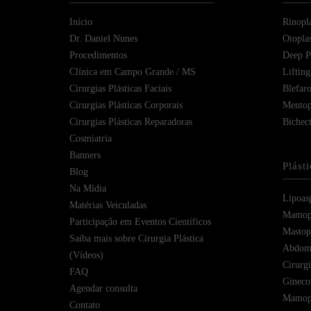
Início
Rinopla
Dr. Daniel Nunes
Otoplas
Procedimentos
Deep Pl
Clínica em Campo Grande / MS
Lifting
Cirurgias Plásticas Faciais
Blefaro
Cirurgias Plásticas Corporais
Mentop
Cirurgias Plásticas Reparadoras
Bichec
Cosmiatria
Banners
Plást
Blog
Na Mídia
Lipoas
Matérias Veiculadas
Mamopl
Participação em Eventos Científicos
Mastope
Saiba mais sobre Cirurgia Plástica
Abdomi
(Vídeos)
Cirurg
FAQ
Gineco
Agendar consulta
Mamopl
Contato