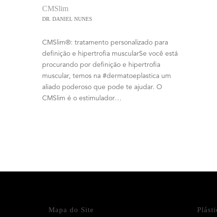
CMSlim
DR. DANIEL NUNES
CMSlim®: tratamento personalizado para
definição e hipertrofia muscularSe você está
procurando por definição e hipertrofia
muscular, temos na #dermatoeplastica um
aliado poderoso que pode te ajudar. O
CMSlim é o estimulador…
Mapa do Site
Plást