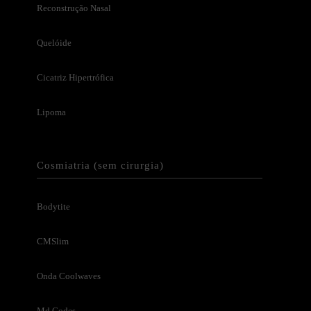
Reconstrução Nasal
Quelóide
Cicatriz Hipertrófica
Lipoma
Cosmiatria (sem cirurgia)
Bodytite
CMSlim
Onda Coolwaves
Md Codes