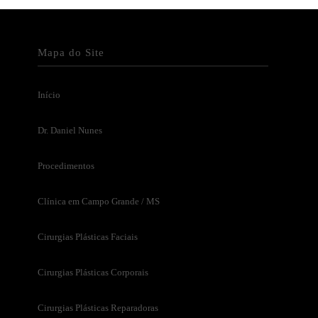
Mapa do Site
Início
Dr. Daniel Nunes
Procedimentos
Clínica em Campo Grande / MS
Cirurgias Plásticas Faciais
Cirurgias Plásticas Corporais
Cirurgias Plásticas Reparadoras